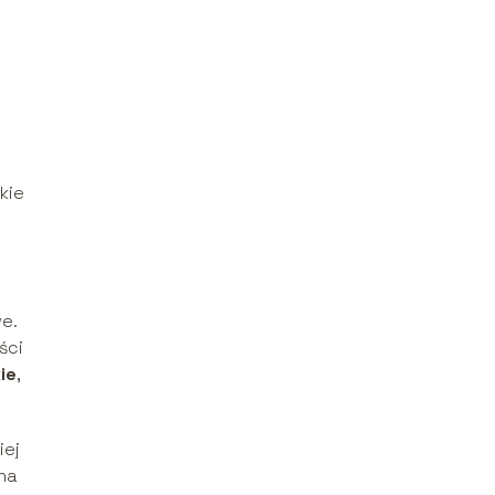
kie
e.
ści
ie
,
iej
na