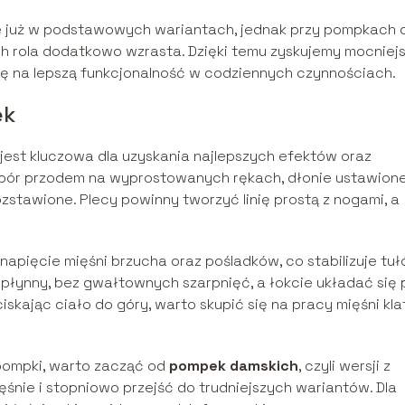
już w podstawowych wariantach, jednak przy pompkach 
h rola dodatkowo wzrasta. Dzięki temu zyskujemy mocniejs
ię na lepszą funkcjonalność w codziennych czynnościach.
ek
jest kluczowa dla uzyskania najlepszych efektów oraz
odpór przodem na wyprostowanych rękach, dłonie ustawion
zstawione. Plecy powinny tworzyć linię prostą z nogami, a
pięcie mięśni brzucha oraz pośladków, co stabilizuje tuł
 płynny, bez gwałtownych szarpnięć, a łokcie układać się
kając ciało do góry, warto skupić się na pracy mięśni kla
pompki, warto zacząć od
pompek damskich
, czyli wersji z
śnie i stopniowo przejść do trudniejszych wariantów. Dla