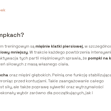
pek
ompkach?
m treningowym są
mięśnie klatki piersiowej
, w szczególno
siowy mniejszy
. W trakcie każdego powtórzenia intensywn
 Aktywacja tych partii mięśniowych sprawia, że
pompki na k
zeń siłowych z masą własnego ciała.
ucha
oraz mięśni głębokich. Pełnią one funkcję stabilizującą
chroniąc przed kontuzjami. Takie zaangażowanie całego
t siły, ale także poprawę sylwetki oraz wytrzymałości
skonały wybór zarówno dla początkujących, jak i