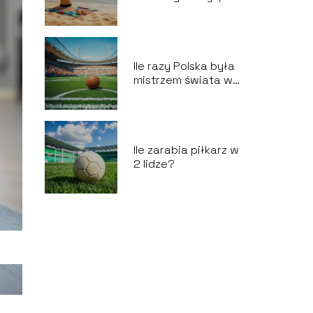
z Polski?
Ile razy Polska była
mistrzem świata w
piłce nożnej?
Ile zarabia piłkarz w
2 lidze?