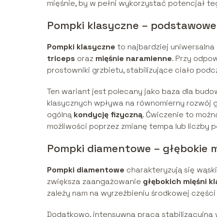
mięśnie, by w pełni wykorzystać potencjał te
Pompki klasyczne – podstawowe
Pompki klasyczne
to najbardziej uniwersalna
triceps
oraz
mięśnie naramienne
. Przy odpo
prostowniki grzbietu, stabilizujące ciało podc
Ten wariant jest polecany jako baza dla bud
klasycznych wpływa na równomierny rozwój g
ogólną
kondycję fizyczną
. Ćwiczenie to moż
możliwości poprzez zmianę tempa lub liczby 
Pompki diamentowe – głębokie mi
Pompki diamentowe
charakteryzują się wąski
zwiększa zaangażowanie
głębokich mięśni kl
zależy nam na wyrzeźbieniu środkowej części
Dodatkowo, intensywna praca stabilizacyjna 