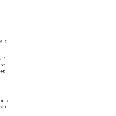
ą je
a i
raz
pek
ania
stu