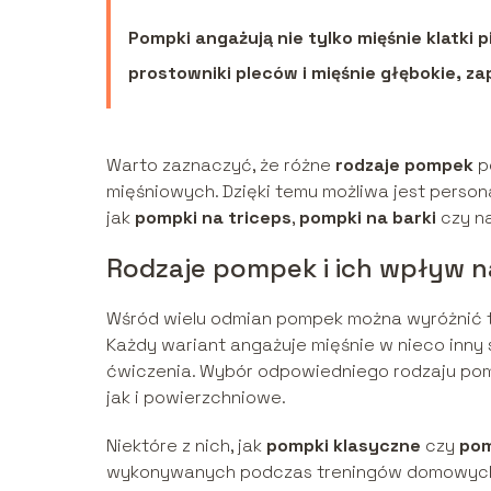
Pompki angażują nie tylko mięśnie klatki 
prostowniki pleców i mięśnie głębokie, za
Warto zaznaczyć, że różne
rodzaje pompek
p
mięśniowych. Dzięki temu możliwa jest persona
jak
pompki na triceps
,
pompki na barki
czy n
Rodzaje pompek i ich wpływ n
Wśród wielu odmian pompek można wyróżnić t
Każdy wariant angażuje mięśnie w nieco inny 
ćwiczenia. Wybór odpowiedniego rodzaju po
jak i powierzchniowe.
Niektóre z nich, jak
pompki klasyczne
czy
pom
wykonywanych podczas treningów domowych o