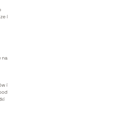
o
ze i
e na
ów i
 pod
tki