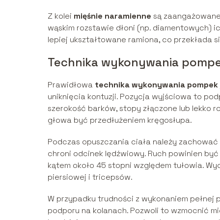
Z kolei
mięśnie naramienne
są zaangażowane 
wąskim rozstawie dłoni (np. diamentowych) ic
lepiej ukształtowane ramiona, co przekłada s
Technika wykonywania pomp
Prawidłowa
technika wykonywania pompek
uniknięcia kontuzji. Pozycja wyjściowa to p
szerokość barków, stopy złączone lub lekko ro
głowa być przedłużeniem kręgosłupa.
Podczas opuszczania ciała należy zachować na
chroni odcinek lędźwiowy. Ruch powinien być
kątem około 45 stopni względem tułowia. Wycis
piersiowej i tricepsów.
W przypadku trudności z wykonaniem pełnej 
podporu na kolanach. Pozwoli to wzmocnić mię