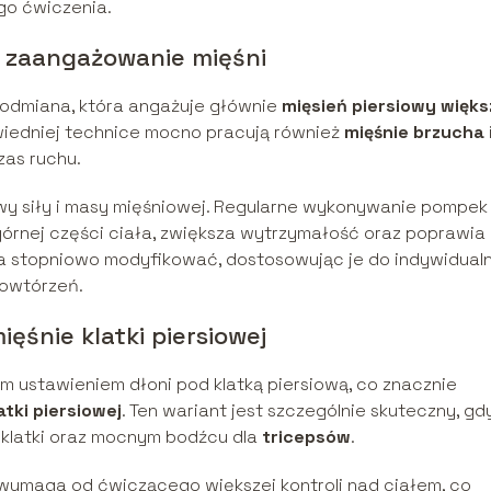
go ćwiczenia.
 zaangażowanie mięśni
 odmiana, która angażuje głównie
mięsień piersiowy więks
wiedniej technice mocno pracują również
mięśnie brzucha
zas ruchu.
owy siły i masy mięśniowej. Regularne wykonywanie pompek
órnej części ciała, zwiększa wytrzymałość oraz poprawia
na stopniowo modyfikować, dostosowując je do indywidual
powtórzeń.
ęśnie klatki piersiowej
m ustawieniem dłoni pod klatką piersiową, co znacznie
atki piersiowej
. Ten wariant jest szczególnie skuteczny, gd
 klatki oraz mocnym bodźcu dla
tricepsów
.
wymaga od ćwiczącego większej kontroli nad ciałem, co