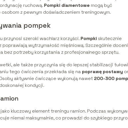
ordynację ruchową.
Pompki diamentowe
mogą być
cane osobom z pewnym doświadczeniem treningowym.
nywania pompek
przynosi szeroki wachlarz korzyści.
Pompki
skutecznie
az poprawiają wytrzymałość mięśniową. Szczególnie doceni
a bez potrzeby korzystania z profesjonalnego sprzętu.
tki, ale także przyczynia się do lepszej stabilizacji tułowi
niu tego ćwiczenia przekłada się na
poprawę postawy
o
. Osoby aktywnie ćwiczące wykonują nawet
200-300 pom
doskonałej kondycji.
ramion
jako kluczowy element treningu ramion. Podczas wykonyw
acuje niemal maksymalnie, co prowadzi do szybkiego przyro