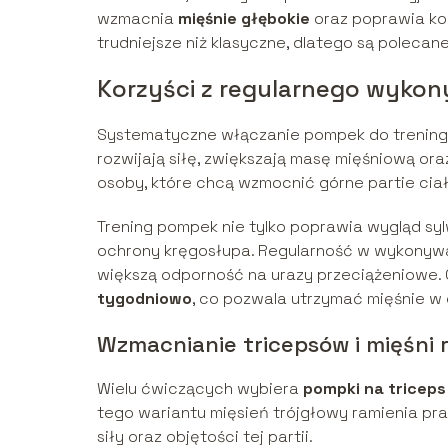
wzmacnia
mięśnie głębokie
oraz poprawia ko
trudniejsze niż klasyczne, dlatego są pole
Korzyści z regularnego wyko
Systematyczne włączanie pompek do treningu 
rozwijają siłę, zwiększają masę mięśniową or
osoby, które chcą wzmocnić górne partie ciał
Trening pompek nie tylko poprawia wygląd sylwe
ochrony kręgosłupa. Regularność w wykonywa
większą odporność na urazy przeciążeniowe
tygodniowo
, co pozwala utrzymać mięśnie w 
Wzmacnianie tricepsów i mięśni 
Wielu ćwiczących wybiera
pompki na triceps
tego wariantu mięsień trójgłowy ramienia pr
siły oraz objętości tej partii.