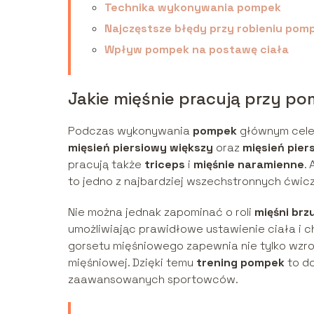
Technika wykonywania pompek
Najczęstsze błędy przy robieniu pom
Wpływ pompek na postawę ciała
Jakie mięśnie pracują przy p
Podczas wykonywania
pompek
głównym cele
mięsień piersiowy większy
oraz
mięsień pier
pracują także
triceps
i
mięśnie naramienne
.
to jedno z najbardziej wszechstronnych ćwic
Nie można jednak zapominać o roli
mięśni brz
umożliwiając prawidłowe ustawienie ciała i 
gorsetu mięśniowego zapewnia nie tylko wzros
mięśniowej. Dzięki temu
trening pompek
to do
zaawansowanych sportowców.