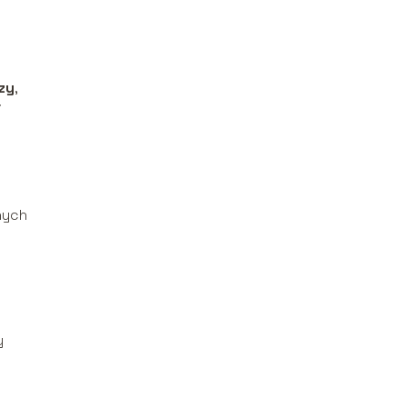
zy
,
i
nych
y