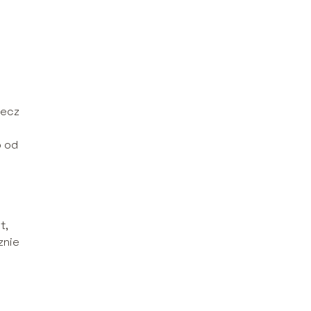
lecz
o od
t,
znie