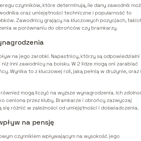
zeregu czynników, które determinują, ile dany zawodnik mo
wodnika oraz umiejętności techniczne i popularność to
bków. Zawodnicy grający na kluczowych pozycjach, takich
zenia w porównaniu do obrońców czy bramkarzy.
ynagrodzenia
pływ na jego zarobki. Napastnicy, którzy są odpowiedzialni
 niż inni zawodnicy na boisku. W 2 lidze mogą oni zarabiać
y. Wynika to z kluczowej roli, jaką pełnią w drużynie, oraz 
 również mogą liczyć na wyższe wynagrodzenia. Ich zdolno
o ceniona przez kluby. Bramkarze i obrońcy zazwyczaj
 się różnić w zależności od umiejętności i doświadczenia.
 wpływ na pensję
czowym czynnikiem wpływającym na wysokość jego