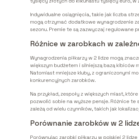
tysięcy złotych do kilkunastu tysięcy euro, w za
Indywidualne osiągnięcia, takie jak liczba st
mogą otrzymać dodatkowe wynagrodzenie za z
sezonu. Premie te są zazwyczaj regulowane p
Różnice w zarobkach w zależn
Wynagrodzenia piłkarzy w 2 lidze mogą znaczni
większym budżetem i silniejszą bazą kibicó
Natomiast mniejsze kluby, z ograniczonymi m
konkurencyjnych zarobków.
Na przykład, zespoły z większych miast, któ
pozwolić sobie na wyższe pensje. Różnice te s
zależą od wielu czynników, takich jak lokaliza
Porównanie zarobków w 2 lidze
Porównując zarobki piłkarzy w polskiej 2 lidz