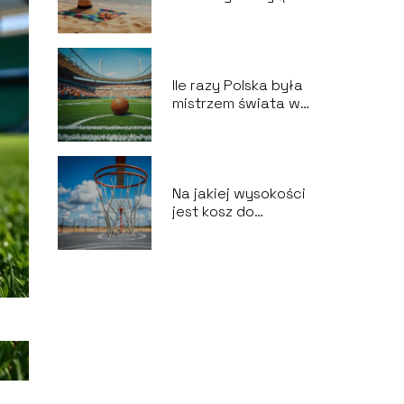
z Polski?
Ile razy Polska była
mistrzem świata w
piłce nożnej?
Na jakiej wysokości
jest kosz do
koszykówki?