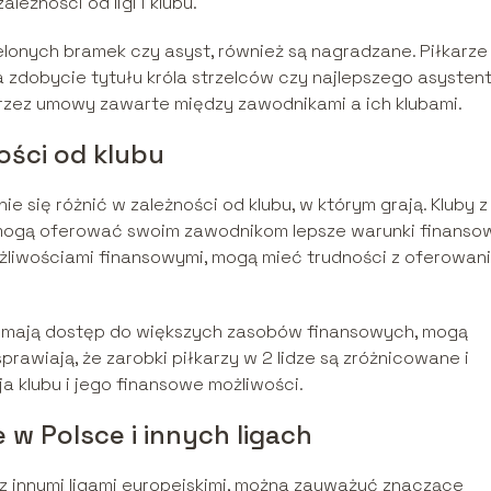
leżności od ligi i klubu.
rzelonych bramek czy asyst, również są nagradzane. Piłkarze
dobycie tytułu króla strzelców czy najlepszego asysten
rzez umowy zawarte między zawodnikami a ich klubami.
ości od klubu
e się różnić w zależności od klubu, w którym grają. Kluby z
w mogą oferować swoim zawodnikom lepsze warunki finanso
ożliwościami finansowymi, mogą mieć trudności z oferowan
re mają dostęp do większych zasobów finansowych, mogą
prawiają, że zarobki piłkarzy w 2 lidze są zróżnicowane i
cja klubu i jego finansowe możliwości.
 w Polsce i innych ligach
e z innymi ligami europejskimi, można zauważyć znaczące