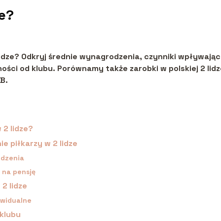
ze?
2 lidze? Odkryj średnie wynagrodzenia, czynniki wpływają
ości od klubu. Porównamy także zarobki w polskiej 2 lidz
 B.
 2 lidze?
 piłkarzy w 2 lidze
odzenia
 na pensję
2 lidze
ywidualne
 klubu