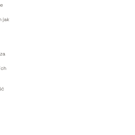
że
 jak
 za
ich
ść