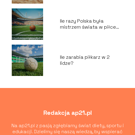
Ile razy Polska była
mistrzem świata w piłce
nożnej?
Ile zarabia piłkarz w 2
lidze?
Redakcja ap21.pl
Na ap21.pl z pasją zgłębiamy świat diety, sportu i
edukacji. Dzielimy się naszą wiedzą, by wspierać