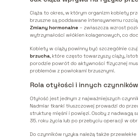
Ciąża to okres, w którym organizm kobiety p
brzuszne są poddawane intensywnemu rozciąga
Zmiany hormonalne
– zwłaszcza wzrost pozi
wytrzymałości włókien kolagenowych, co dod
Kobiety w ciąży powinny być szczególnie czuj
brzucha
, które często towarzyszy ciąży, ist
porodzie powrót do aktywności fizycznej mus
problemów z powłokami brzusznymi.
Rola otyłości i innych czynnikó
Otyłość jest jednym z najważniejszych czynn
Nadmiar tkanki tłuszczowej prowadzi do prze
strukturę mięśni i powięzi. Osoby z nadwagą 
35. roku życia lub po przebyciu operacji w ob
Do czynników ryzyka należą także przewlekł