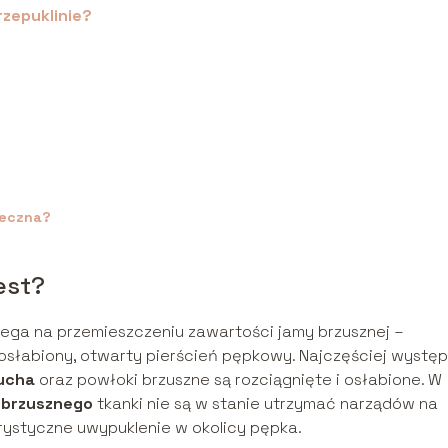
rzepuklinie?
ieczna?
est?
lega na przemieszczeniu zawartości jamy brzusznej –
z osłabiony, otwarty pierścień pępkowy. Najczęściej występ
zucha
oraz powłoki brzuszne są rozciągnięte i osłabione. W
ódbrzusznego
tkanki nie są w stanie utrzymać narządów na
rystyczne uwypuklenie w okolicy pępka.