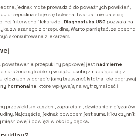
pieczna, jednak może prowadzić do poważnych powikłań,
y przepuklina staje się bolesna, twarda i nie daje się
nej interwencji lekarskiej.
Diagnostyka USG
pozwala na
zyka związanego z przepukliną. Warto pamiętać, że obecno
być skonsultowana z lekarzem.
wej
a powstawania przepukliny pępkowej jest
nadmierne
ie narażone są kobiety w ciąży, osoby zmagające się z
urgicznych w obrębie jamy brzusznej. Istotną rolę odgrywa
any hormonalne
, które wpływają na wytrzymałość i
y przewlekłym kaszlem, zaparciami, dźwiganiem ciężarów 
kliny. Najczęściej jednak powodem jest suma kilku czynni
 mięśniowej i powięzi w okolicy pępka.
epukliny?