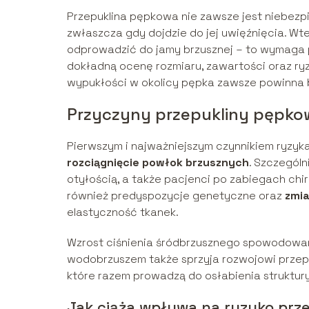
Przepuklina pępkowa nie zawsze jest niebez
zwłaszcza gdy dojdzie do jej uwięźnięcia. Wted
odprowadzić do jamy brzusznej – to wymaga pil
dokładną ocenę rozmiaru, zawartości oraz ry
wypukłości w okolicy pępka zawsze powinna 
Przyczyny przepukliny pępko
Pierwszym i najważniejszym czynnikiem ryzyk
rozciągnięcie powłok brzusznych
. Szczególn
otyłością, a także pacjenci po zabiegach chir
również predyspozycje genetyczne oraz
zmi
elastyczność tkanek.
Wzrost ciśnienia śródbrzusznego spowodowan
wodobrzuszem także sprzyja rozwojowi przepu
które razem prowadzą do osłabienia struktury
Jak ciąża wpływa na ryzyko prz