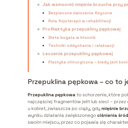
Jak wzmocnić mięśnie brzucha przy p
Bezpieczne ćwiczenia fizyczne
Rola fizjoterapii w rehabilitacji
Profilaktyka przepukliny pępkowej
Dieta bogata w błonnik
Techniki oddychania i relaksacji
Leczenie przepukliny pępkowej
Plastyka chirurgiczna – kiedy jest kon
Przepuklina pępkowa – co to j
Przepuklina pępkowa
to schorzenie, które po
najczęściej fragmentów jelit lub sieci – prze
u kobiet, zwłaszcza po ciąży, gdy
mięśnie br
wyniku działania zwiększonego
ciśnienia śr
swoim miejscu, przez co pojawia się charakte