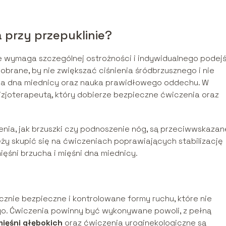
 przy przepuklinie?
e wymaga szczególnej ostrożności i indywidualnego podejś
rane, by nie zwiększać ciśnienia śródbrzusznego i nie
cja dna miednicy oraz nauka prawidłowego oddechu. W
 fizjoterapeutą, który dobierze bezpieczne ćwiczenia oraz
enia, jak brzuszki czy podnoszenie nóg, są przeciwwskazan
eży skupić się na ćwiczeniach poprawiających stabilizację
ęśni brzucha i mięśni dna miednicy.
znie bezpieczne i kontrolowane formy ruchu, które nie
go. Ćwiczenia powinny być wykonywane powoli, z pełną
ięśni głębokich
oraz ćwiczenia uroginekologiczne są