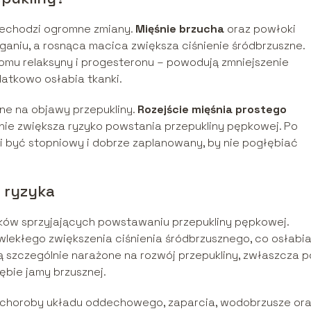
rzechodzi ogromne zmiany.
Mięśnie brzucha
oraz powłoki
niu, a rosnąca macica zwiększa ciśnienie śródbrzuszne.
omu relaksyny i progesteronu – powodują zmniejszenie
atkowo osłabia tkanki.
ne na objawy przepukliny.
Rozejście mięśnia prostego
otnie zwiększa ryzyko powstania przepukliny pępkowej. Po
i być stopniowy i dobrze zaplanowany, by nie pogłębiać
w ryzyka
ików sprzyjających powstawaniu przepukliny pępkowej.
wlekłego zwiększenia ciśnienia śródbrzusznego, co osłabi
są szczególnie narażone na rozwój przepukliny, zwłaszcza p
rębie jamy brzusznej.
e choroby układu oddechowego, zaparcia, wodobrzusze or