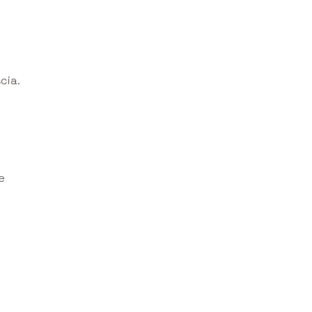
cia.
e