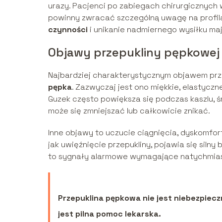
urazy. Pacjenci po zabiegach chirurgicznych w
powinny zwracać szczególną uwagę na profila
czynności
i unikanie nadmiernego wysiłku maj
Objawy przepukliny pępkowej
Najbardziej charakterystycznym objawem prz
pępka
. Zazwyczaj jest ono miękkie, elastyczn
Guzek często powiększa się podczas kaszlu, ś
może się zmniejszać lub całkowicie znikać.
Inne objawy to uczucie ciągnięcia, dyskomfort
jak uwięźnięcie przepukliny, pojawia się silny 
to sygnały alarmowe wymagające natychmiast
Przepuklina pępkowa nie jest niebezpieczn
jest pilna pomoc lekarska.