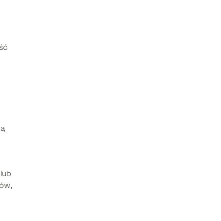
ść
ją
lub
ków,