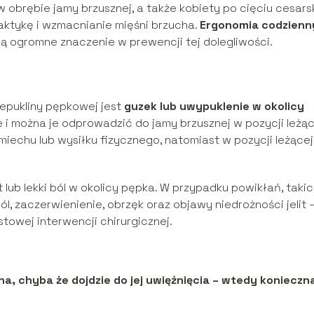
 obrębie jamy brzusznej, a także kobiety po cięciu cesars
ktykę i wzmacnianie mięśni brzucha.
Ergonomia codzienn
ą ogromne znaczenie w prewencji tej dolegliwości.
epukliny pępkowej jest
guzek lub uwypuklenie w okolicy
e i można je odprowadzić do jamy brzusznej w pozycji leżąc
miechu lub wysiłku fizycznego, natomiast w pozycji leżącej
 lub lekki ból w okolicy pępka. W przypadku powikłań, taki
ból, zaczerwienienie, obrzęk oraz objawy niedrożności jelit 
owej interwencji chirurgicznej.
a, chyba że dojdzie do jej uwięźnięcia – wtedy konieczn