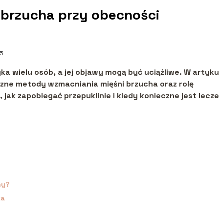
 brzucha przy obecności
05
a wielu osób, a jej objawy mogą być uciążliwe. W artyku
zne metody wzmacniania mięśni brzucha oraz rolę
e, jak zapobiegać przepuklinie i kiedy konieczne jest lecz
ny?
ka