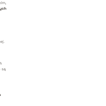
kim,
ych
ej.
ch
– są
a