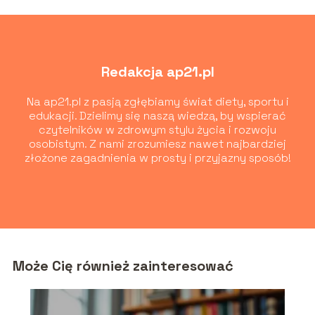
Redakcja ap21.pl
Na ap21.pl z pasją zgłębiamy świat diety, sportu i
edukacji. Dzielimy się naszą wiedzą, by wspierać
czytelników w zdrowym stylu życia i rozwoju
osobistym. Z nami zrozumiesz nawet najbardziej
złożone zagadnienia w prosty i przyjazny sposób!
Może Cię również zainteresować